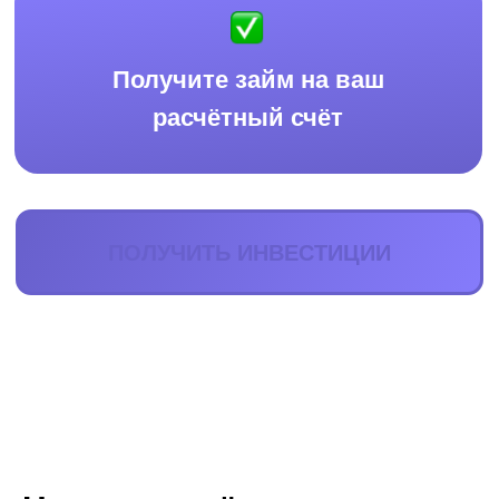
О компании
Инвесторам
Документы площадки
Блог
IT-аккредитация
Политика конфиденциальности
Контакты
ООО "Лэндэр-Инвест" ОГРН:
1197746236610 ИНН: 9718134092
Для предложений и идей:
pr@lender-invest.ru
Телефон: +7 495 141-44-74
Направить обращения можно следующими способами: