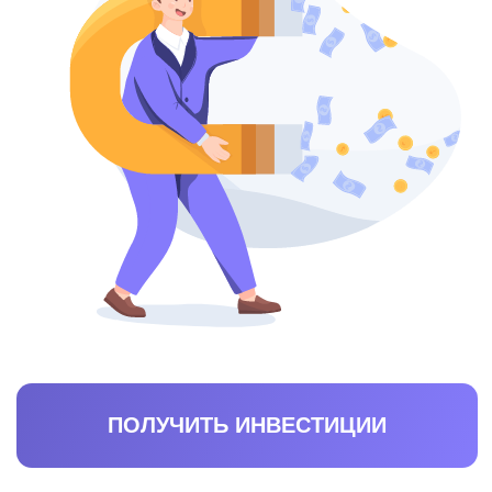
Давайте знакомиться
+7 495 141-44-74
info@lender-invest.ru
121 205, г. Москва, территория
Адрес:
инновационного центра Сколково,
Большой б-р, д. 42 стр. 1, 1101/9