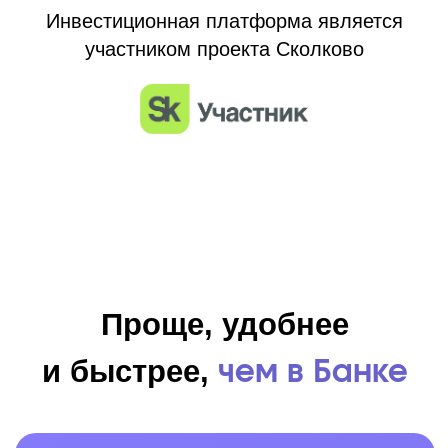
Нужно приехать в офис банка
Получение займа может
затянуться до 30 дней
Необходимо более 10 разных
документов
Чаще всего необходимо
предоставить залог или выполнить
скрытые условия
Выведите свой бизнес
на новый
за счёт правильных
уровень
инвестиций
ПОЛУЧИТЬ ИНВЕСТИЦИИ