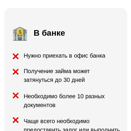
01
Наличие хотя бы одного
поручителя
02
Минимальный оборот
от 70 млн р/год
03
Срок работы магазина
от 12 мес
04