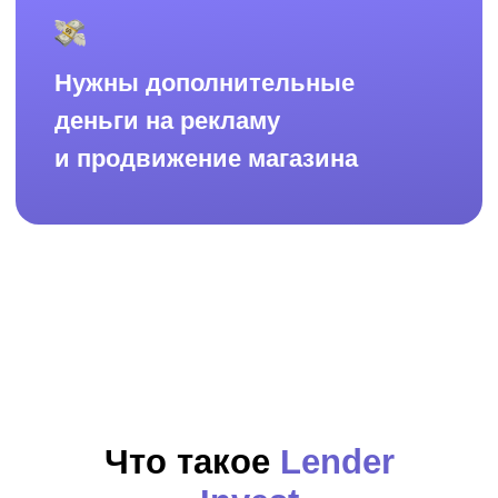
Деятельность платформы регулируется
Банком России согласно
ФЗ-259
«О привлечении инвестиций
с использованием инвестиционных
платформ…» от 2 августа 2019 года
Инвестиционная платформа является
участником проекта Сколково
Проще, удобнее
и быстрее,
чем в Банке