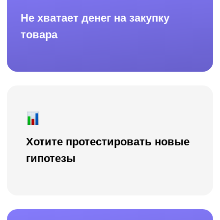
деньги на рекламу
и продвижение магазина
Что такое
Lender
Invest
Это инвестиционная платформа, где
российские предприниматели берут займ
под фиксированный процент
для пополнения оборотных средств
Платформа позволяет владельцам
магазинов на маркетплейсах получать
инвестиции от сотен частных инвесторов на
развитие своего бизнеса